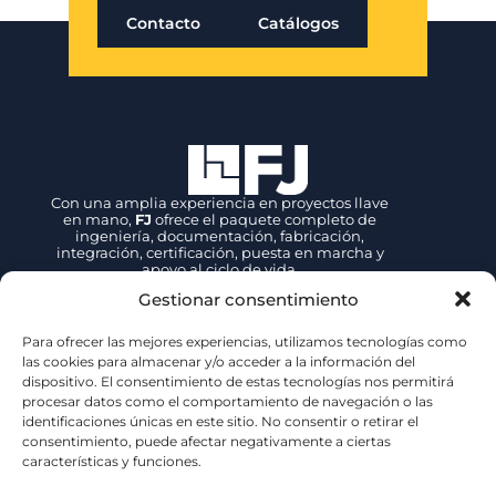
Contacto
Catálogos
Con una amplia experiencia en proyectos llave
en mano,
FJ
ofrece el paquete completo de
ingeniería, documentación, fabricación,
integración, certificación, puesta en marcha y
apoyo al ciclo de vida.
Gestionar consentimiento
Contacto
Para ofrecer las mejores experiencias, utilizamos tecnologías como
las cookies para almacenar y/o acceder a la información del
+34 942 89 27 39
dispositivo. El consentimiento de estas tecnologías nos permitirá
fjsales@fjove.com
procesar datos como el comportamiento de navegación o las
FJ | Fernandez Jove
identificaciones únicas en este sitio. No consentir o retirar el
P.E. Tanos – Viérnoles,
consentimiento, puede afectar negativamente a ciertas
C/ La Espina, 44, 39300, Cantabria – ESPAÑA
características y funciones.
Certificaciones