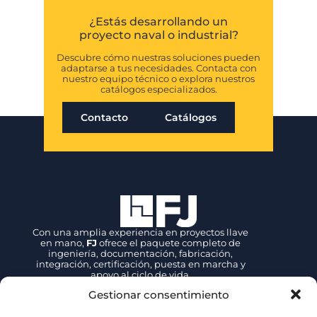
¿Estás desarrollando un
proyecto naval o industrial?
Descubre cómo nuestras soluciones pueden
adaptarse a tus necesidades. Contacta con
nuestro equipo técnico o explora nuestros
catálogos especializados.
Contacto
Catálogos
Con una amplia experiencia en proyectos llave
en mano,
FJ
ofrece el paquete completo de
ingeniería, documentación, fabricación,
integración, certificación, puesta en marcha y
apoyo al ciclo de vida.
Gestionar consentimiento
Contacto