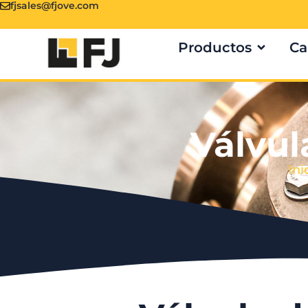
fjsales@fjove.com
Productos
Ca
Válvul
Ini