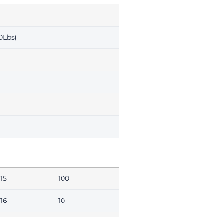
50Lbs)
15
100
16
10