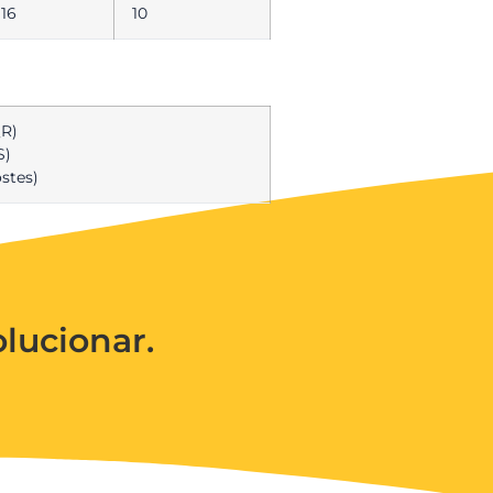
16
10
QR)
S)
ostes)
lucionar.