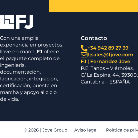
Contacto
Con una amplia
experiencia en proyectos
+34 942 89 27 39
llave en mano,
FJ
ofrece
fjsales@fjove.com
el paquete completo de
FJ | Fernandez Jove
ingeniería,
P.E. Tanos – Viérnoles,
documentación,
C/ La Espina, 44, 39300,
fabricación, integración,
Cantabria – ESPAÑA
certificación, puesta en
marcha y apoyo al ciclo
de vida.
© 2026 | Jove Group
Aviso legal
Política de pri