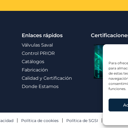
Enlaces rápidos
Certificacione
Válvulas Saval
Control PRIOR
Catálogos
Para ofrece
para almace
Fabricación
de estas t
Calidad y Certificación
navegación 
consentimie
Donde Estamos
funciones.
A
vacidad
Política de cookies
Política de SGSI
Canal de d