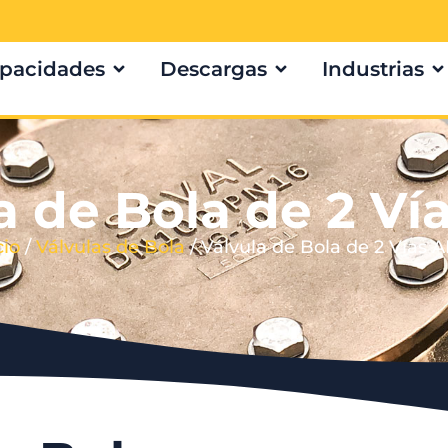
pacidades
Descargas
Industrias
a de Bola de 2 Ví
cio
/
Válvulas de Bola
/ Válvula de Bola de 2 Vías 