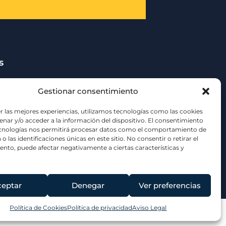
s
Gestionar consentimiento
r las mejores experiencias, utilizamos tecnologías como las cookies
nar y/o acceder a la información del dispositivo. El consentimiento
ecnologías nos permitirá procesar datos como el comportamiento de
o las identificaciones únicas en este sitio. No consentir o retirar el
nto, puede afectar negativamente a ciertas características y
ceptar
Denegar
Ver preferencias
Política de Cookies
Política de privacidad
Aviso Legal
enuncias
Certificado ENS
Ley de transparencia