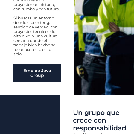
proyecto con historia,
con rumbo y con futuro.
Si buscas un entorno
donde crecer tenga
sentido de verdad, con
proyectos técnicos de
alto nivel y una cultura
cercana donde el
trabajo bien hecho se
reconoce, este es tu
sitio.
Empleo Jove
Group
Un grupo que
crece con
responsabilidad