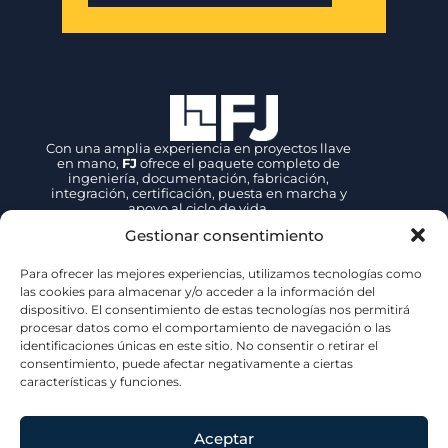
Con una amplia experiencia en proyectos llave
en mano,
FJ
ofrece el paquete completo de
ingeniería, documentación, fabricación,
integración, certificación, puesta en marcha y
apoyo al ciclo de vida.
Gestionar consentimiento
Contacto
Para ofrecer las mejores experiencias, utilizamos tecnologías como
+34 942 89 27 39
las cookies para almacenar y/o acceder a la información del
dispositivo. El consentimiento de estas tecnologías nos permitirá
fjsales@fjove.com
procesar datos como el comportamiento de navegación o las
FJ | Fernandez Jove
identificaciones únicas en este sitio. No consentir o retirar el
P.E. Tanos – Viérnoles,
C/ La Espina, 44, 39300, Cantabria – ESPAÑA
consentimiento, puede afectar negativamente a ciertas
características y funciones.
Certificaciones
Aceptar