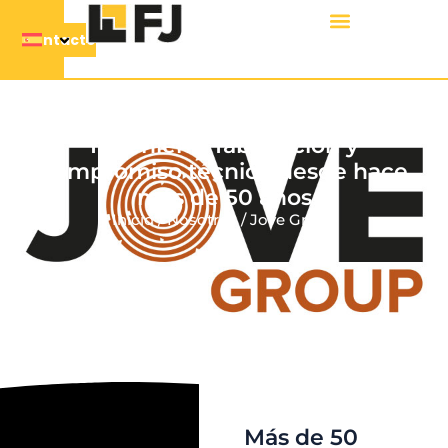
Contacto
FJ somos Jove Group
Ingeniería, fabricación y
compromiso técnico desde hace
más de 50 años
Inicio
/
Nosotros
/ Jove Group
Más de 50