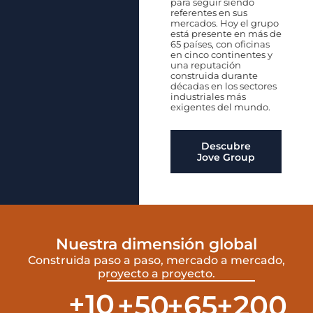
para seguir siendo
referentes en sus
mercados.
Hoy el grupo
está
presente en más de
65 países, con
oficinas
en cinco continentes y
una
reputación
construida durante
décadas
en los sectores
industriales más
exigentes del mundo.
Descubre
Jove Group
Nuestra dimensión global
Construida paso a paso, mercado a mercado,
proyecto a proyecto.
+
10
+
50
+
65
+
200