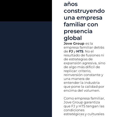
años
construyendo
una empresa
familiar con
presencia
global
Jove Group
es la
empresa familiar detrás
de
FJ
y
HTS
. No el
resultado de fusiones ni
de
estrategias de
expansión agresiva,
sino
de algo más
difícil de
replicar: criterio,
reinversión constante y
una
manera de
entender
la industria
que
pone la calidad por
encima del volumen.
Como empresa
familiar,
Jove Group
garantiza
que FJ y HTS tengan las
condiciones
estratégicas y
culturales