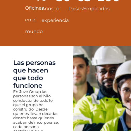
Oficinas
Años de
Países
Empleados
en el
experiencia
mundo
Las personas
que hacen
que todo
funcione
En Jove Group las
personas son el hilo
conductor de todo lo
que el grupo ha
construido. Desde
quienes llevan décadas
dentro hasta quienes
acaban de incorporarse,
cada persona
contribuye a un