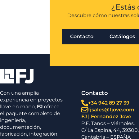
¿Estás 
Descubre cómo nuestras solu
Contacto
Catálogos
Contacto
Con una amplia
experiencia en proyectos
+34 942 89 27 39
llave en mano,
FJ
ofrece
fjsales@fjove.com
el paquete completo de
FJ | Fernandez Jove
ingeniería,
P.E. Tanos – Viérnoles,
documentación,
C/ La Espina, 44, 39300,
fabricación, integración,
Cantabria – ESPAÑA