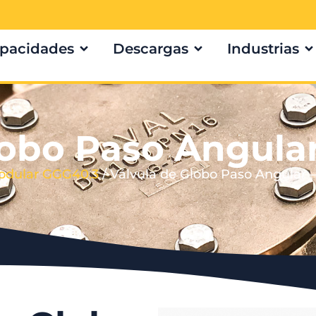
pacidades
Descargas
Industrias
obo Paso Angular
Nodular GGG40.3
/ Válvula de Globo Paso Angular –