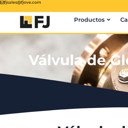
fjsales@fjove.com
Productos
Ca
Válvula de Gl
Inicio
/
F. 