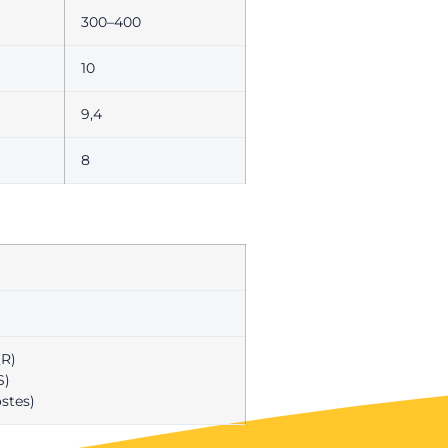
300–400
10
9,4
8
QR)
S)
ostes)