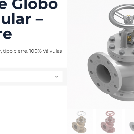
de Globo
ular –
re
 tipo cierre. 100% Válvulas