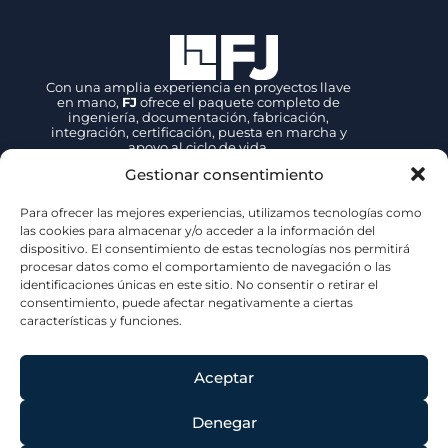
Con una amplia experiencia en proyectos llave
en mano,
FJ
ofrece el paquete completo de
ingeniería, documentación, fabricación,
integración, certificación, puesta en marcha y
apoyo al ciclo de vida.
Gestionar consentimiento
Contacto
Para ofrecer las mejores experiencias, utilizamos tecnologías como
+34 942 89 27 39
las cookies para almacenar y/o acceder a la información del
dispositivo. El consentimiento de estas tecnologías nos permitirá
fjsales@fjove.com
procesar datos como el comportamiento de navegación o las
FJ | Fernandez Jove
identificaciones únicas en este sitio. No consentir o retirar el
P.E. Tanos – Viérnoles,
C/ La Espina, 44, 39300, Cantabria – ESPAÑA
consentimiento, puede afectar negativamente a ciertas
características y funciones.
Certificaciones
Aceptar
Denegar