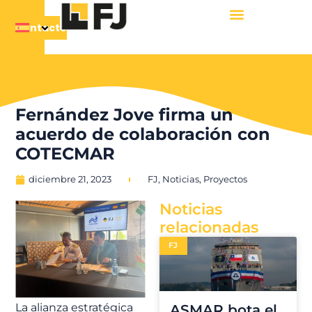
Contacto
Fernández Jove firma un
acuerdo de colaboración con
COTECMAR
diciembre 21, 2023
FJ
,
Noticias
,
Proyectos
Noticias
relacionadas
FJ
La alianza estratégica
ASMAR bota el