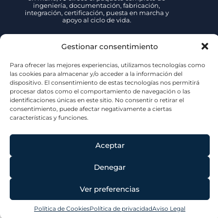
ingeniería, documentación, fabricación,
integración, certificación, puesta en marcha y
apoyo al ciclo de vida.
Contacto
Gestionar consentimiento
+34 942 89 27 39
Para ofrecer las mejores experiencias, utilizamos tecnologías como
fjsales@fjove.com
las cookies para almacenar y/o acceder a la información del
FJ | Fernandez Jove
dispositivo. El consentimiento de estas tecnologías nos permitirá
P.E. Tanos – Viérnoles,
procesar datos como el comportamiento de navegación o las
C/ La Espina, 44, 39300, Cantabria – ESPAÑA
identificaciones únicas en este sitio. No consentir o retirar el
Certificaciones
consentimiento, puede afectar negativamente a ciertas
características y funciones.
Aceptar
Denegar
© 2026 | Jove Group
Ver preferencias
Política de Cookies
Política de privacidad
Aviso Legal