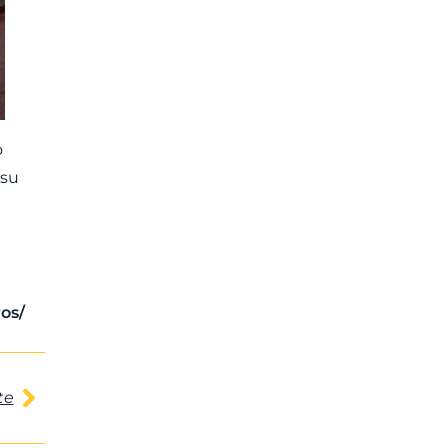
o
 su
os/
te