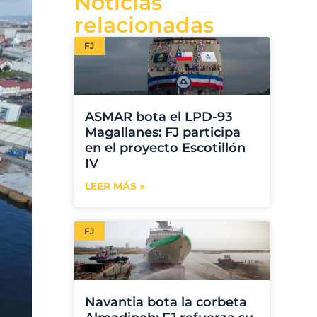
Noticias
relacionadas
FJ
ASMAR bota el LPD-93
Magallanes: FJ participa
en el proyecto Escotillón
IV
LEER MÁS »
FJ
Navantia bota la corbeta