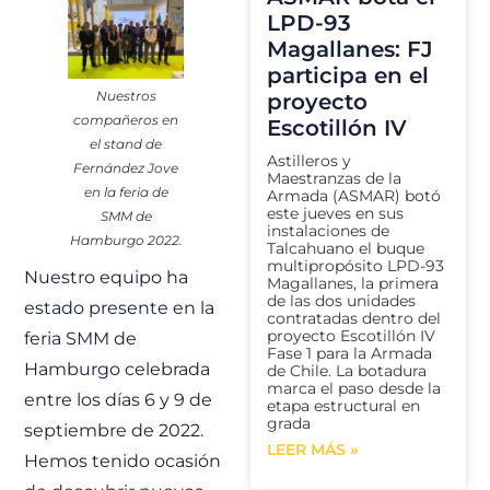
LPD-93
Magallanes: FJ
participa en el
Nuestros
proyecto
compañeros en
Escotillón IV
el stand de
Astilleros y
Fernández Jove
Maestranzas de la
en la feria de
Armada (ASMAR) botó
este jueves en sus
SMM de
instalaciones de
Hamburgo 2022.
Talcahuano el buque
multipropósito LPD-93
Nuestro equipo ha
Magallanes, la primera
de las dos unidades
estado presente en la
contratadas dentro del
proyecto Escotillón IV
feria SMM de
Fase 1 para la Armada
Hamburgo celebrada
de Chile. La botadura
marca el paso desde la
entre los días 6 y 9 de
etapa estructural en
grada
septiembre de 2022.
LEER MÁS »
Hemos tenido ocasión