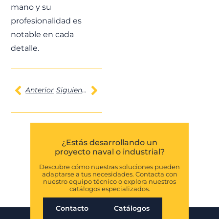
mano y su
profesionalidad es
Programa F110 |
notable en cada
Soluciones
detalle.
integradas de
válvulas y
sistemas de
Anterior
Siguiente
control
FJ participa en el
Programa F110
suministrando válvulas
SAVAL y sistemas de
control integrados para
las nuevas fragatas de
la Armada Española,
garantizando fiabilidad
y cumplimiento
técnico.
LEER MÁS »