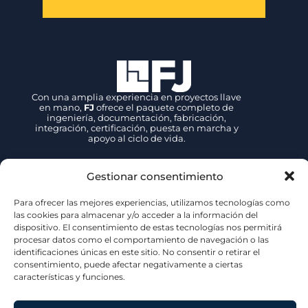
FJ
Programa
Escotillón IV |
Sistema de
válvulas
motorizadas y
control
Gestionar consentimiento
integrado
FJ participa en el
Para ofrecer las mejores experiencias, utilizamos tecnologías como
Programa Escotillón IV
las cookies para almacenar y/o acceder a la información del
desarrollado por
dispositivo. El consentimiento de estas tecnologías nos permitirá
ASMAR Talcahuano
procesar datos como el comportamiento de navegación o las
para la Armada Chilena,
identificaciones únicas en este sitio. No consentir o retirar el
suministrando válvulas
consentimiento, puede afectar negativamente a ciertas
motorizadas, sistema
de control integrado y
características y funciones.
soluciones HTS para
dos buques