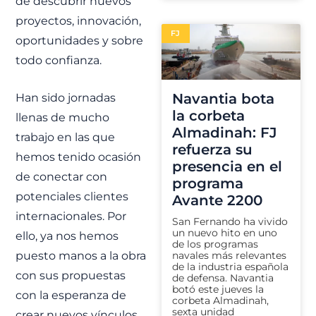
de descubrir nuevos
proyectos, innovación,
FJ
oportunidades y sobre
todo confianza.
Navantia bota
Han sido jornadas
la corbeta
llenas de mucho
Almadinah: FJ
trabajo en las que
refuerza su
hemos tenido ocasión
presencia en el
de conectar con
programa
potenciales clientes
Avante 2200
internacionales. Por
San Fernando ha vivido
un nuevo hito en uno
ello, ya nos hemos
de los programas
navales más relevantes
puesto manos a la obra
de la industria española
con sus propuestas
de defensa. Navantia
botó este jueves la
con la esperanza de
corbeta Almadinah,
sexta unidad
crear nuevos vínculos