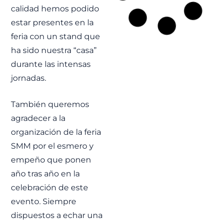
Programa FSS |
calidad hemos podido
Soluciones
estar presentes en la
integradas de
feria con un stand que
válvulas
ha sido nuestra “casa”
motorizadas y
durante las intensas
sistema de
control
jornadas.
FJ participa en el
programa Fleet Solid
También queremos
Support suministrando
válvulas motorizadas
agradecer a la
eléctricas, sistema de
organización de la feria
control integrado y
soluciones HTS para los
SMM por el esmero y
buques logísticos de la
Royal Navy.
empeño que ponen
LEER MÁS »
año tras año en la
celebración de este
evento. Siempre
FJ
dispuestos a echar una