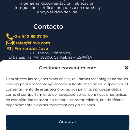
ingeniería, documentación, fabricación,
integración, certificación, puesta en marcha y
apoyo al ciclo de vida.
Contacto
+34 942 89 27 39
fjsales@fjove.com
FJ | Fernandez Jove
P.E. Tanos – Viérnoles,
C/ La Espina, 44, 39300, Cantabria – ESPAÑA
Certificaciones
Gestionar consentimiento
Para ofrecer las mejores experiencias, utilizamos tecnologías como las
cookies para almacenar y/o acceder a la información del dispositivo. El
consentimiento de estas tecnologías nos permitirá procesar datos
como el comportamiento de navegación o las identificaciones únicas
en este sitio. No consentir o retirar el consentimiento, puede afectar
negativamente a ciertas características y funciones.
© 2026 | Jove Group
Aceptar