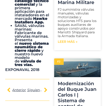
catálogo técnico
Marina Militare
comercial
y la
primera
FJ suministra válvulas
aplicación para
manuales, válvulas
instaladores en el
motorizadas y
mercado
Hawke
soluciones HTS para los
Installers App.
buques auxiliares de
SAVAL válvulas
apoyo construidos por
marinas
:
Mariotti Shipyard para
Fabricante de
la Armada Italiana.
válvulas marinas.
Presenta
LEER MÁS »
el
nuevo sistema
neumático de
cierre rápido
y
nuestro nuevo
modelo
de
válvula de
FJ
tres vías.
EXPONAVAL 2018
Modernización
del Buque Juan
Anterior
Siguiente
Carlos I |
Sistema de