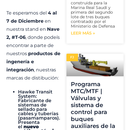
construida para la
Marina Real Saudí y
primera del segundo
Te esperamos del
4 al
lote de tres buques
7 de Diciembre
en
contratado por el
Ministerio de Defensa
nuestra stand en
Nave
LEER MÁS »
2, #T-06
, donde podeís
encontrar a parte de
nuestros
productos de
FJ
ingenería e
integración
, nuestras
marcas de distibución:
Programa
MTC/MTF |
Hawke Transit
System
:
Válvulas y
Fabricante de
sistema de
sistemas de
sellado para
control para
cables y tuberías
(pasamamparos).
buques
Presenta
auxiliares de la
el
nuevo