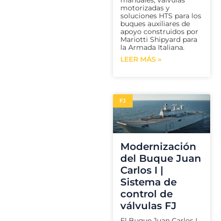
manuales, válvulas
motorizadas y
soluciones HTS para los
buques auxiliares de
apoyo construidos por
Mariotti Shipyard para
la Armada Italiana.
LEER MÁS »
FJ
Modernización
del Buque Juan
Carlos I |
Sistema de
control de
válvulas FJ
El Buque Juan Carlos I