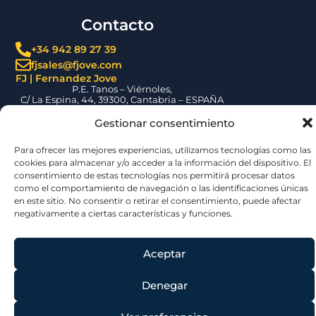
Programa F110 |
Soluciones
Gestionar consentimiento
integradas de
Para ofrecer las mejores experiencias, utilizamos tecnologías como
válvulas y
las cookies para almacenar y/o acceder a la información del
sistemas de
dispositivo. El consentimiento de estas tecnologías nos permitirá
control
procesar datos como el comportamiento de navegación o las
identificaciones únicas en este sitio. No consentir o retirar el
FJ participa en el
consentimiento, puede afectar negativamente a ciertas
Programa F110
características y funciones.
suministrando válvulas
SAVAL y sistemas de
control integrados para
Aceptar
las nuevas fragatas de
la Armada Española,
garantizando fiabilidad
Denegar
y cumplimiento
técnico.
Ver preferencias
LEER MÁS »
Política de Cookies
Política de privacidad
Aviso Legal
FJ