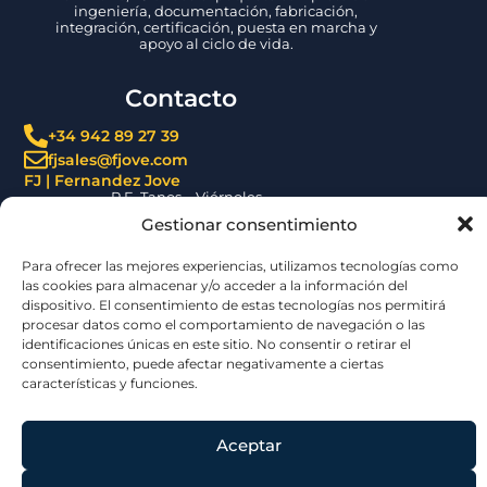
ingeniería, documentación, fabricación,
integración, certificación, puesta en marcha y
apoyo al ciclo de vida.
Contacto
+34 942 89 27 39
fjsales@fjove.com
FJ | Fernandez Jove
P.E. Tanos – Viérnoles,
C/ La Espina, 44, 39300, Cantabria – ESPAÑA
Gestionar consentimiento
Certificaciones
Para ofrecer las mejores experiencias, utilizamos tecnologías como
las cookies para almacenar y/o acceder a la información del
dispositivo. El consentimiento de estas tecnologías nos permitirá
procesar datos como el comportamiento de navegación o las
identificaciones únicas en este sitio. No consentir o retirar el
consentimiento, puede afectar negativamente a ciertas
características y funciones.
© 2026 | Jove Group
Aceptar