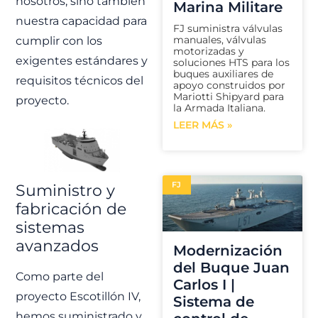
nosotros, sino también
Marina Militare
nuestra capacidad para
FJ suministra válvulas
manuales, válvulas
cumplir con los
motorizadas y
exigentes estándares y
soluciones HTS para los
buques auxiliares de
requisitos técnicos del
apoyo construidos por
Mariotti Shipyard para
proyecto.
la Armada Italiana.
LEER MÁS »
FJ
Suministro y
fabricación de
sistemas
avanzados
Modernización
del Buque Juan
Como parte del
Carlos I |
proyecto Escotillón IV,
Sistema de
hemos suministrado y