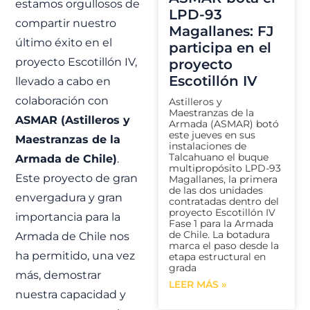
estamos orgullosos de
LPD-93
compartir nuestro
Magallanes: FJ
último éxito en el
participa en el
proyecto Escotillón IV,
proyecto
Escotillón IV
llevado a cabo en
colaboración con
Astilleros y
Maestranzas de la
ASMAR (Astilleros y
Armada (ASMAR) botó
este jueves en sus
Maestranzas de la
instalaciones de
Talcahuano el buque
Armada de Chile)
.
multipropósito LPD-93
Este proyecto de gran
Magallanes, la primera
de las dos unidades
envergadura y gran
contratadas dentro del
proyecto Escotillón IV
importancia para la
Fase 1 para la Armada
de Chile. La botadura
Armada de Chile nos
marca el paso desde la
ha permitido, una vez
etapa estructural en
grada
más, demostrar
LEER MÁS »
nuestra capacidad y