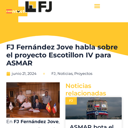
Contacto
FJ Fernández Jove habla sobre
el proyecto Escotillon IV para
ASMAR
junio 21, 2024
FJ
,
Noticias
,
Proyectos
Noticias
relacionadas
FJ
En
FJ Fernández Jove
,
ASMAR bota el