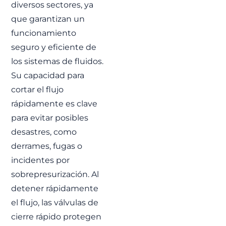
diversos sectores, ya
que garantizan un
funcionamiento
Programa F110 |
seguro y eficiente de
Soluciones
los sistemas de fluidos.
integradas de
Su capacidad para
válvulas y
cortar el flujo
sistemas de
control
rápidamente es clave
para evitar posibles
FJ participa en el
Programa F110
desastres, como
suministrando válvulas
SAVAL y sistemas de
derrames, fugas o
control integrados para
las nuevas fragatas de
incidentes por
la Armada Española,
sobrepresurización. Al
garantizando fiabilidad
y cumplimiento
detener rápidamente
técnico.
el flujo, las válvulas de
LEER MÁS »
cierre rápido protegen