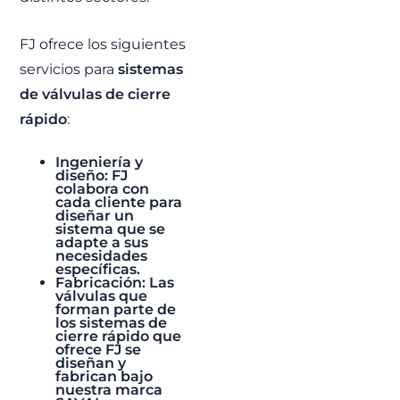
dos buques
multipropósito.
LEER MÁS »
FJ ofrece los siguientes
servicios para
sistemas
de válvulas de cierre
FERIAS Y EVENTOS
rápido
:
Ingeniería y
diseño
: FJ
colabora con
FEINDEF 2021:
cada cliente para
Innovación en
diseñar un
sistema que se
Defensa y
adapte a sus
necesidades
Seguridad
específicas.
Fabricación: Las
FJ tuvo el honor de
válvulas que
participar en FEINDEF,
forman parte
de
una de las ferias más
los sistemas de
importantes en el
cierre rápido que
ámbito de defensa y
ofrece FJ se
seguridad en Europa.
diseñan y
¡Nos vemos de nuevo
fabrican bajo
en 2023!
nuestra marca