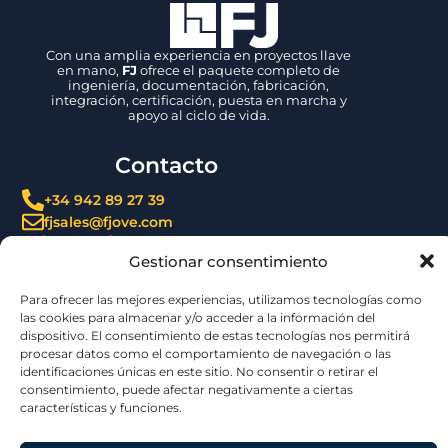
Con una amplia experiencia en proyectos llave
en mano,
FJ
ofrece el paquete completo de
ingeniería, documentación, fabricación,
integración, certificación, puesta en marcha y
apoyo al ciclo de vida.
Contacto
Gestionar consentimiento
+34 942 89 27 39
Para ofrecer las mejores experiencias, utilizamos tecnologías como
fjsales@fjove.com
las cookies para almacenar y/o acceder a la información del
FJ | Fernandez Jove
P.E. Tanos – Viérnoles,
dispositivo. El consentimiento de estas tecnologías nos permitirá
C/ La Espina, 44, 39300, Cantabria – ESPAÑA
procesar datos como el comportamiento de navegación o las
identificaciones únicas en este sitio. No consentir o retirar el
Certificaciones
consentimiento, puede afectar negativamente a ciertas
características y funciones.
Aceptar
Denegar