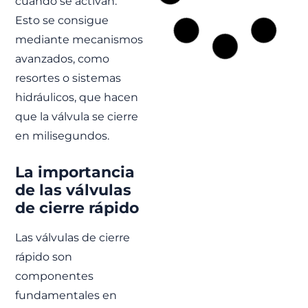
cuando se activan.
Programa FSS |
Esto se consigue
Soluciones
mediante mecanismos
integradas de
avanzados, como
válvulas
resortes o sistemas
motorizadas y
hidráulicos, que hacen
sistema de
que la válvula se cierre
control
en milisegundos.
FJ participa en el
programa Fleet Solid
Support suministrando
La importancia
válvulas motorizadas
eléctricas, sistema de
de las válvulas
control integrado y
de cierre rápido
soluciones HTS para los
buques logísticos de la
Royal Navy.
Las válvulas de cierre
LEER MÁS »
rápido son
componentes
fundamentales en
FJ