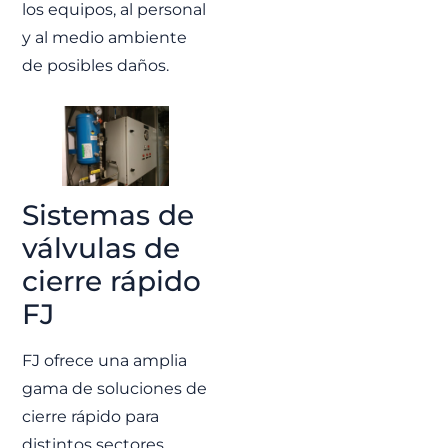
los equipos, al personal
y al medio ambiente
FJ
de posibles daños.
Programa
Escotillón IV |
Sistema de
válvulas
Sistemas de
motorizadas y
válvulas de
control
cierre rápido
integrado
FJ
FJ participa en el
Programa Escotillón IV
desarrollado por
ASMAR Talcahuano
FJ ofrece una amplia
para la Armada Chilena,
suministrando válvulas
gama de soluciones de
motorizadas, sistema
cierre rápido para
de control integrado y
soluciones HTS para
distintos sectores.